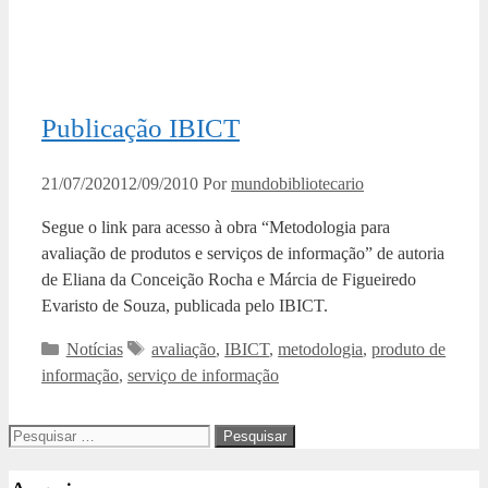
Publicação IBICT
21/07/2020
12/09/2010
Por
mundobibliotecario
Segue o link para acesso à obra “Metodologia para
avaliação de produtos e serviços de informação” de autoria
de Eliana da Conceição Rocha e Márcia de Figueiredo
Evaristo de Souza, publicada pelo IBICT.
Categorias
Tags
Notícias
avaliação
,
IBICT
,
metodologia
,
produto de
informação
,
serviço de informação
Pesquisar
por: