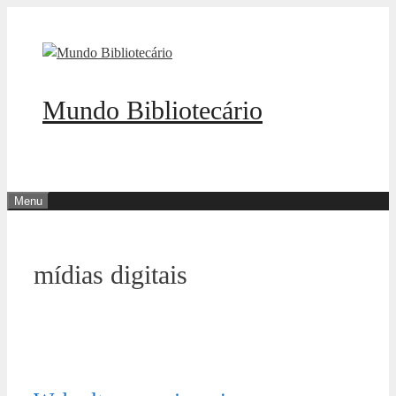
Pular
para
o
conteúdo
Mundo Bibliotecário
Menu
mídias digitais