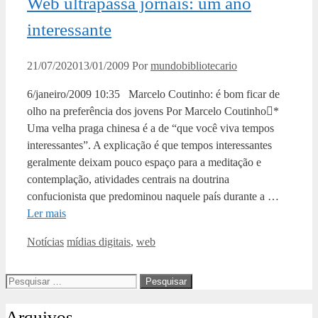
Web ultrapassa jornais: um ano
interessante
21/07/2020
13/01/2009
Por
mundobibliotecario
6/janeiro/2009 10:35 Marcelo Coutinho: é bom ficar de
olho na preferência dos jovens Por Marcelo Coutinho*
Uma velha praga chinesa é a de “que você viva tempos
interessantes”. A explicação é que tempos interessantes
geralmente deixam pouco espaço para a meditação e
contemplação, atividades centrais na doutrina
confucionista que predominou naquele país durante a …
Ler mais
Categorias
Tags
Notícias
mídias digitais
,
web
Pesquisar
por:
Arquivos