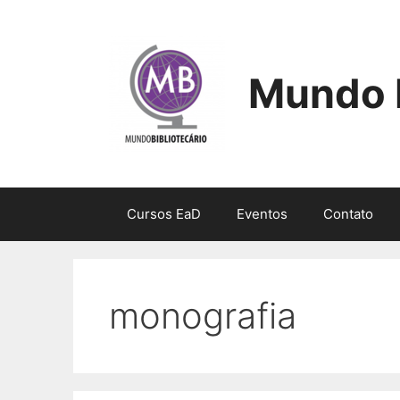
Pular
para
o
conteúdo
Mundo B
Cursos EaD
Eventos
Contato
monografia