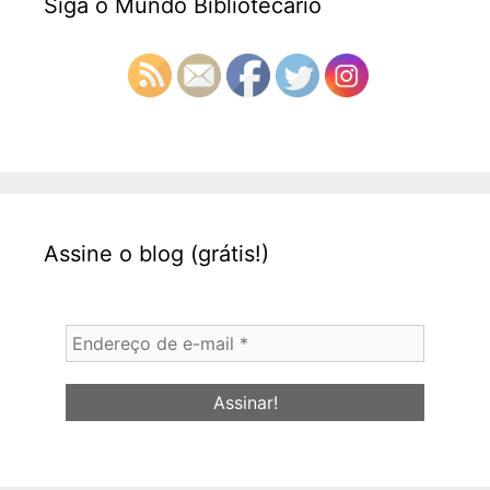
Siga o Mundo Bibliotecário
Assine o blog (grátis!)
Endereço
de
e-
mail
*