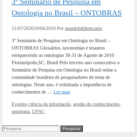
3º Seminário de Pesquisa em
Ontologia no Brasil – ONTOBRAS
21/07/2020
19/04/2010
Por
mundobibliotecario
3º Seminário de Pesquisa em Ontologia no Brasil –
ONTOBRAS Glossários, taxonomias e tesauros
enriquecendo as ontologias 30-31 de Agosto de 2010
Florianópolis,SC, Brasil Pelo terceiro ano consecutivo o
Seminário de Pesquisa em Ontologia no Brasil reúne a
comunidade brasileira de pesquisadores do tema de
ontologias. Neste ano, é enfatizada a importância de
conhecimentos de …
Ler mais
Categorias
Tags
Eventos
ciência da informação
,
gestão do conhecimento
,
ontologia
,
UFSC
Pesquisar
por: