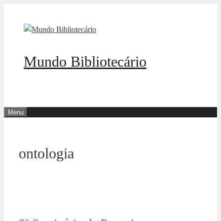
Pular
para
o
conteúdo
Mundo Bibliotecário
Menu
ontologia