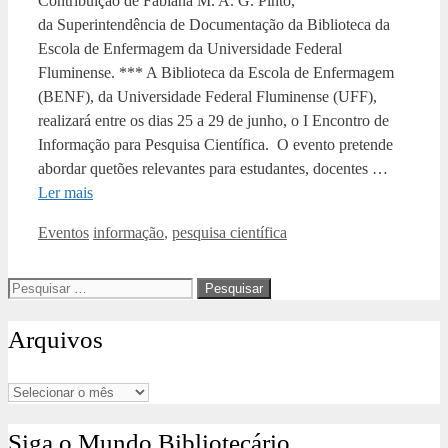
Contribuição de Fabiana M. A. G. Pinto,
da Superintendência de Documentação da Biblioteca da
Escola de Enfermagem da Universidade Federal
Fluminense. *** A Biblioteca da Escola de Enfermagem
(BENF), da Universidade Federal Fluminense (UFF),
realizará entre os dias 25 a 29 de junho, o I Encontro de
Informação para Pesquisa Científica. O evento pretende
abordar quetões relevantes para estudantes, docentes …
Ler mais
Categorias
Tags
Eventos
informação
,
pesquisa científica
Pesquisar
por:
Arquivos
Arquivos
Siga o Mundo Bibliotecário