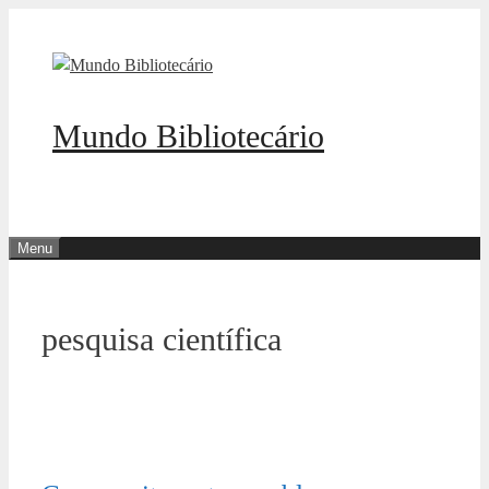
Pular
para
o
conteúdo
Mundo Bibliotecário
Menu
pesquisa científica