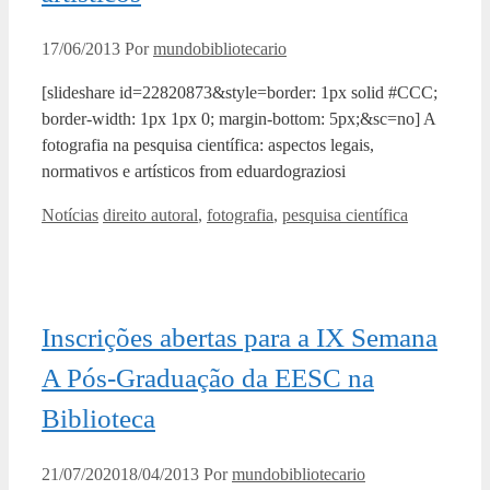
17/06/2013
Por
mundobibliotecario
[slideshare id=22820873&style=border: 1px solid #CCC;
border-width: 1px 1px 0; margin-bottom: 5px;&sc=no] A
fotografia na pesquisa científica: aspectos legais,
normativos e artísticos from eduardograziosi
Categorias
Tags
Notícias
direito autoral
,
fotografia
,
pesquisa científica
Inscrições abertas para a IX Semana
A Pós-Graduação da EESC na
Biblioteca
21/07/2020
18/04/2013
Por
mundobibliotecario