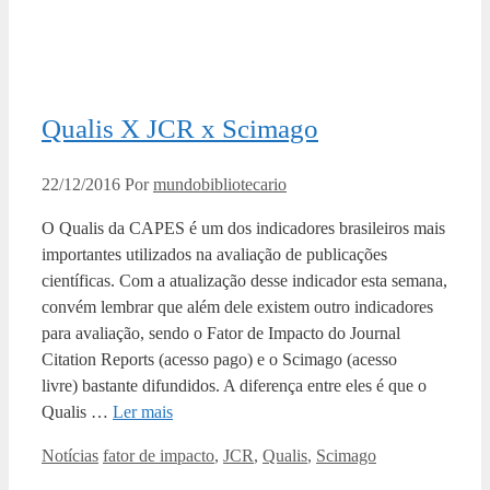
Qualis X JCR x Scimago
22/12/2016
Por
mundobibliotecario
O Qualis da CAPES é um dos indicadores brasileiros mais
importantes utilizados na avaliação de publicações
científicas. Com a atualização desse indicador esta semana,
convém lembrar que além dele existem outro indicadores
para avaliação, sendo o Fator de Impacto do Journal
Citation Reports (acesso pago) e o Scimago (acesso
livre) bastante difundidos. A diferença entre eles é que o
Qualis …
Ler mais
Categorias
Tags
Notícias
fator de impacto
,
JCR
,
Qualis
,
Scimago