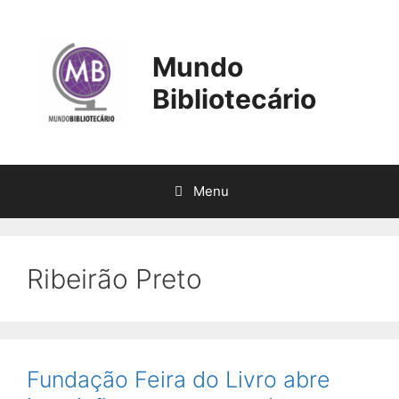
Pular
para
o
Mundo
conteúdo
Bibliotecário
Menu
Ribeirão Preto
Fundação Feira do Livro abre