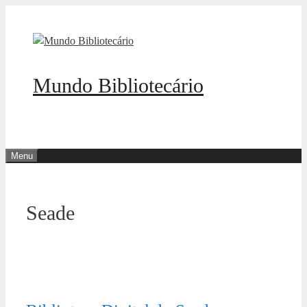
Pular
para
o
conteúdo
Mundo Bibliotecário
Menu
Seade