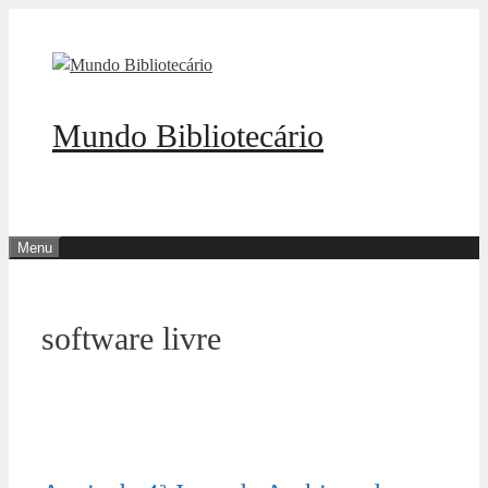
Pular
para
o
conteúdo
Mundo Bibliotecário
Menu
software livre