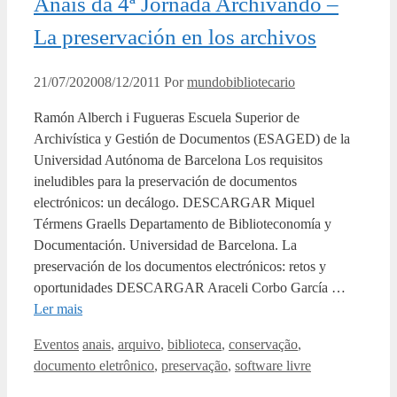
Anais da 4ª Jornada Archivando –
La preservación en los archivos
21/07/2020
08/12/2011
Por
mundobibliotecario
Ramón Alberch i Fugueras Escuela Superior de
Archivística y Gestión de Documentos (ESAGED) de la
Universidad Autónoma de Barcelona Los requisitos
ineludibles para la preservación de documentos
electrónicos: un decálogo. DESCARGAR Miquel
Térmens Graells Departamento de Biblioteconomía y
Documentación. Universidad de Barcelona. La
preservación de los documentos electrónicos: retos y
oportunidades DESCARGAR Araceli Corbo García …
Ler mais
Categorias
Tags
Eventos
anais
,
arquivo
,
biblioteca
,
conservação
,
documento eletrônico
,
preservação
,
software livre