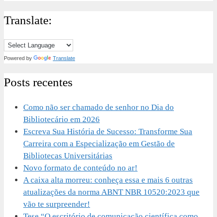
Translate:
Powered by
Translate
Posts recentes
Como não ser chamado de senhor no Dia do
Bibliotecário em 2026
Escreva Sua História de Sucesso: Transforme Sua
Carreira com a Especialização em Gestão de
Bibliotecas Universitárias
Novo formato de conteúdo no ar!
A caixa alta morreu: conheça essa e mais 6 outras
atualizações da norma ABNT NBR 10520:2023 que
vão te surpreender!
Tese “O escritório de comunicação científica como