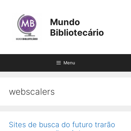
Pular
para
o
Mundo
conteúdo
Bibliotecário
Menu
webscalers
Sites de busca do futuro trarão