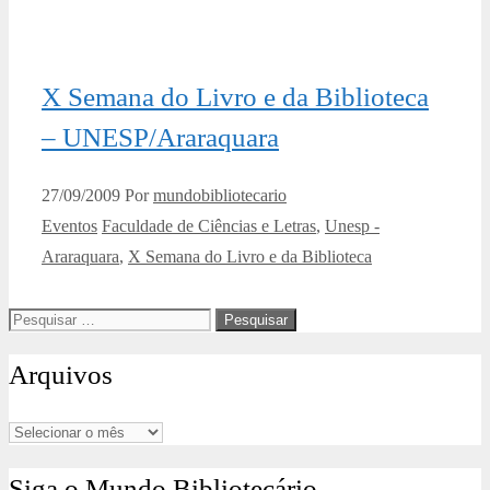
X Semana do Livro e da Biblioteca
– UNESP/Araraquara
27/09/2009
Por
mundobibliotecario
Categorias
Tags
Eventos
Faculdade de Ciências e Letras
,
Unesp -
Araraquara
,
X Semana do Livro e da Biblioteca
Pesquisar
por:
Arquivos
Arquivos
Siga o Mundo Bibliotecário