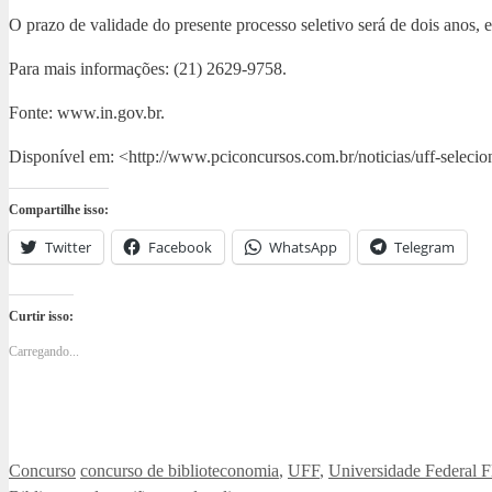
O prazo de validade do presente processo seletivo será de dois anos, 
Para mais informações: (21) 2629-9758.
Fonte: www.in.gov.br.
Disponível em: <http://www.pciconcursos.com.br/noticias/uff-selecio
Compartilhe isso:
Twitter
Facebook
WhatsApp
Telegram
Curtir isso:
Carregando...
Categorias
Tags
Concurso
concurso de biblioteconomia
,
UFF
,
Universidade Federal 