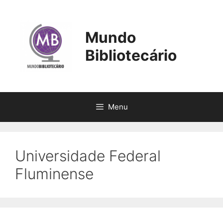
Pular
para
o
Mundo
conteúdo
Bibliotecário
Menu
Universidade Federal
Fluminense