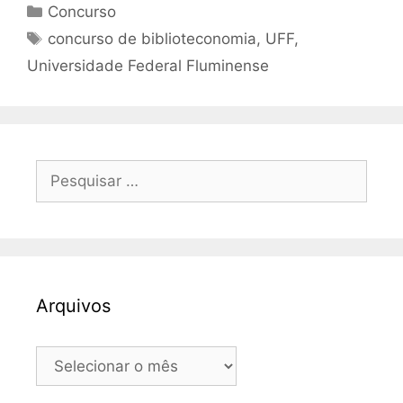
Categorias
Concurso
Tags
concurso de biblioteconomia
,
UFF
,
Universidade Federal Fluminense
Pesquisar
por:
Arquivos
Arquivos