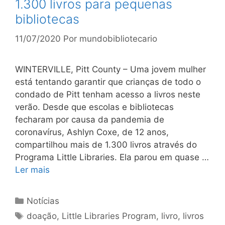
1.300 livros para pequenas
bibliotecas
11/07/2020
Por
mundobibliotecario
WINTERVILLE, Pitt County – Uma jovem mulher
está tentando garantir que crianças de todo o
condado de Pitt tenham acesso a livros neste
verão. Desde que escolas e bibliotecas
fecharam por causa da pandemia de
coronavírus, Ashlyn Coxe, de 12 anos,
compartilhou mais de 1.300 livros através do
Programa Little Libraries. Ela parou em quase …
Ler mais
Categorias
Notícias
Tags
doação
,
Little Libraries Program
,
livro
,
livros