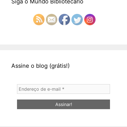
Siga o Mundo Bibliotecário
Assine o blog (grátis!)
Endereço
de
e-
mail
*