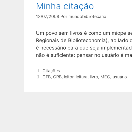
Minha citação
13/07/2008
Por
mundobibliotecario
Um povo sem livros é como um míope se
Regionais de Biblioteconomia), ao lado
é necessário para que seja implementada 
não é suficiente: pensar no usuário é m
Categorias
Citações
Tags
CFB
,
CRB
,
leitor
,
leitura
,
livro
,
MEC
,
usuário