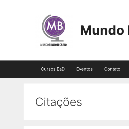
Pular
para
o
conteúdo
Mundo B
Cursos EaD
Eventos
Contato
Citações