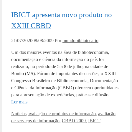
IBICT apresenta novo produto no
XXIII CBBD
21/07/2020
08/08/2009
Por
mundobibliotecario
Um dos maiores eventos na área de biblioteconomia,
documentação e ciência da informação do país foi
realizado, no período de 5 a 8 de julho, na cidade de
Bonito (MS). Fórum de importantes discussões, o XXIII
Congresso Brasileiro de Biblioteconomia, Documentação
e Ciência da Informação (CBBD) ofereceu oportunidades
para apresentação de experiências, práticas e difusão …
Ler mais
Categorias
Tags
Notícias
avaliação de produtos de informação
,
avaliação
de serviços de informação
,
CBBD 2009
,
IBICT