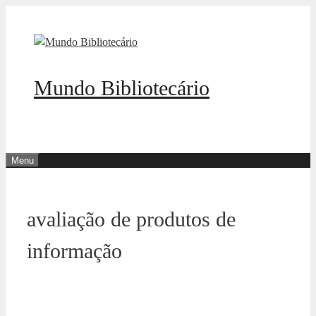
Pular
para
o
conteúdo
Mundo Bibliotecário
Menu
avaliação de produtos de
informação