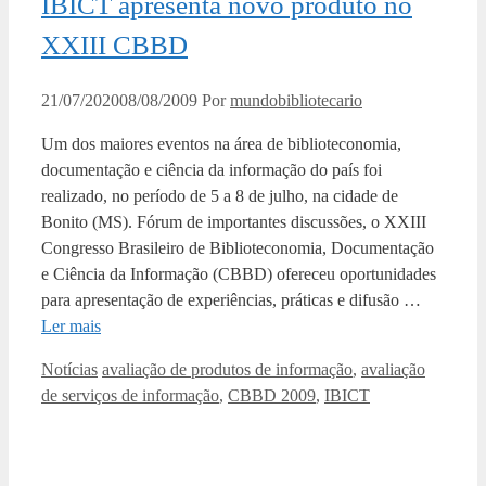
IBICT apresenta novo produto no
XXIII CBBD
21/07/2020
08/08/2009
Por
mundobibliotecario
Um dos maiores eventos na área de biblioteconomia,
documentação e ciência da informação do país foi
realizado, no período de 5 a 8 de julho, na cidade de
Bonito (MS). Fórum de importantes discussões, o XXIII
Congresso Brasileiro de Biblioteconomia, Documentação
e Ciência da Informação (CBBD) ofereceu oportunidades
para apresentação de experiências, práticas e difusão …
Ler mais
Categorias
Tags
Notícias
avaliação de produtos de informação
,
avaliação
de serviços de informação
,
CBBD 2009
,
IBICT