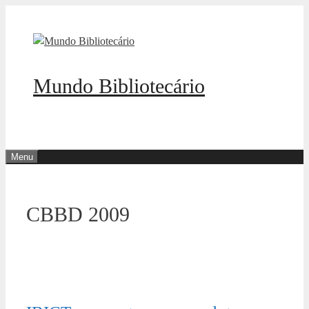
Pular
para
o
conteúdo
Mundo Bibliotecário
Menu
CBBD 2009