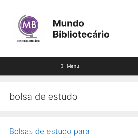
Pular
para
o
Mundo
conteúdo
Bibliotecário
Menu
bolsa de estudo
Bolsas de estudo para