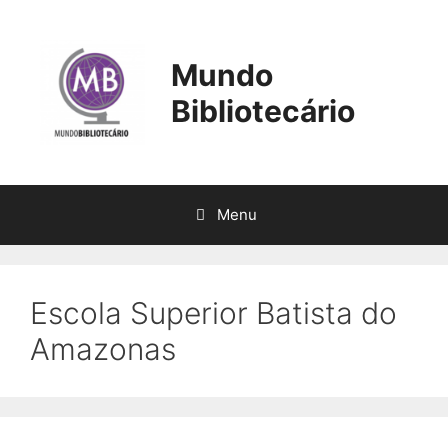
Pular
para
o
Mundo
conteúdo
Bibliotecário
Menu
Escola Superior Batista do
Amazonas