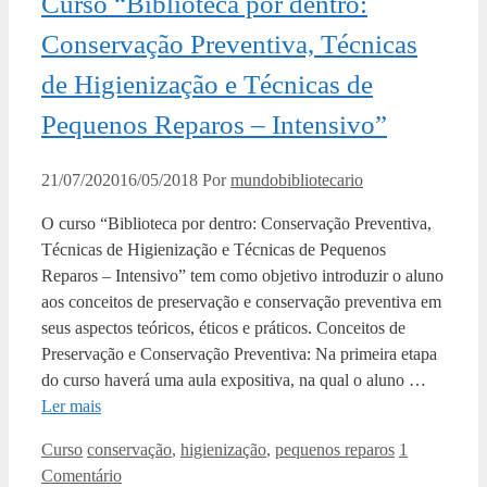
Curso “Biblioteca por dentro:
Conservação Preventiva, Técnicas
de Higienização e Técnicas de
Pequenos Reparos – Intensivo”
21/07/2020
16/05/2018
Por
mundobibliotecario
O curso “Biblioteca por dentro: Conservação Preventiva,
Técnicas de Higienização e Técnicas de Pequenos
Reparos – Intensivo” tem como objetivo introduzir o aluno
aos conceitos de preservação e conservação preventiva em
seus aspectos teóricos, éticos e práticos. Conceitos de
Preservação e Conservação Preventiva: Na primeira etapa
do curso haverá uma aula expositiva, na qual o aluno …
Ler mais
Categorias
Tags
Curso
conservação
,
higienização
,
pequenos reparos
1
Comentário