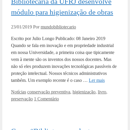
Bibliotecária da UFRJ desenvolve
módulo para higienização de obras
23/01/2019
Por
mundobibliotecario
Escrito por Julio Longo Publicado: 08 Janeiro 2019
Quando se fala em inovação e em propriedade industrial
em nossa Universidade, a primeira coisa que tipicamente
vem à mente são os inventos dos nossos docentes. Mas
não só eles produzem inovações tecnológicas passíveis de
proteção intelectual. Nossos técnicos administrativos
também. Um exemplo recente é o caso …
Ler mais
Categorias
Tags
Notícias
conservação preventiva
,
higienização
,
livro
,
preservação
1 Comentário