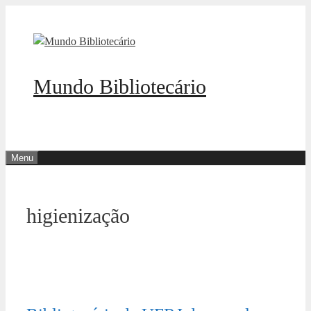
Pular
para
o
conteúdo
Mundo Bibliotecário
Menu
higienização