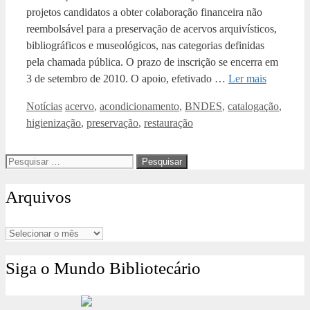
projetos candidatos a obter colaboração financeira não
reembolsável para a preservação de acervos arquivísticos,
bibliográficos e museológicos, nas categorias definidas
pela chamada pública. O prazo de inscrição se encerra em
3 de setembro de 2010. O apoio, efetivado …
Ler mais
Categorias
Tags
Notícias
acervo
,
acondicionamento
,
BNDES
,
catalogação
,
higienização
,
preservação
,
restauração
Pesquisar
por:
Arquivos
Arquivos
Siga o Mundo Bibliotecário