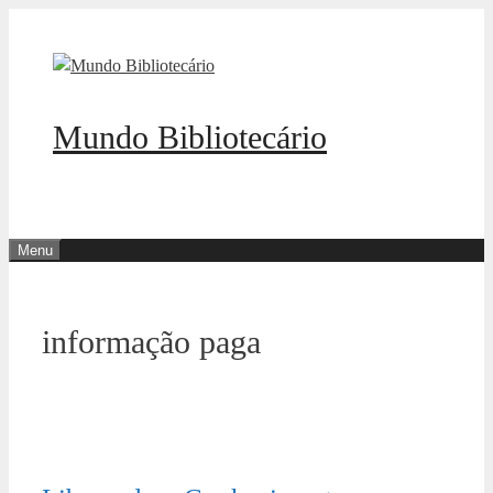
Pular
para
o
conteúdo
Mundo Bibliotecário
Menu
informação paga