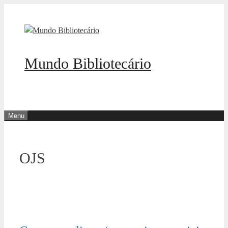
Pular
para
o
conteúdo
Mundo Bibliotecário
Menu
OJS