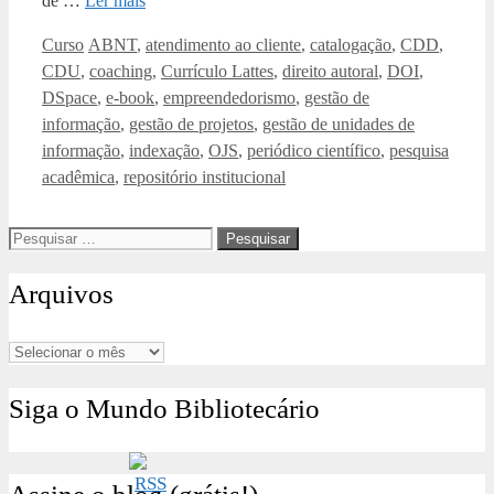
de …
Ler mais
Categorias
Tags
Curso
ABNT
,
atendimento ao cliente
,
catalogação
,
CDD
,
CDU
,
coaching
,
Currículo Lattes
,
direito autoral
,
DOI
,
DSpace
,
e-book
,
empreendedorismo
,
gestão de
informação
,
gestão de projetos
,
gestão de unidades de
informação
,
indexação
,
OJS
,
periódico científico
,
pesquisa
acadêmica
,
repositório institucional
Pesquisar
por:
Arquivos
Arquivos
Siga o Mundo Bibliotecário