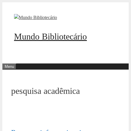
Pular
para
o
conteúdo
Mundo Bibliotecário
Menu
pesquisa acadêmica