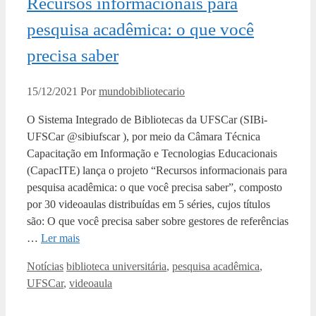
Recursos informacionais para
pesquisa acadêmica: o que você
precisa saber
15/12/2021
Por
mundobibliotecario
O Sistema Integrado de Bibliotecas da UFSCar (SIBi-
UFSCar @sibiufscar ), por meio da Câmara Técnica
Capacitação em Informação e Tecnologias Educacionais
(CapacITE) lança o projeto “Recursos informacionais para
pesquisa acadêmica: o que você precisa saber”, composto
por 30 videoaulas distribuídas em 5 séries, cujos títulos
são: O que você precisa saber sobre gestores de referências
…
Ler mais
Categorias
Tags
Notícias
biblioteca universitária
,
pesquisa acadêmica
,
UFSCar
,
videoaula