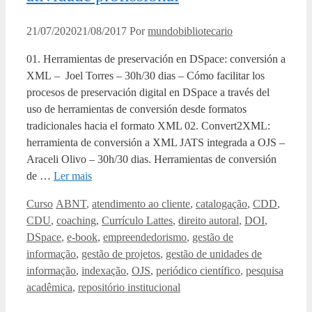
21/07/2020
21/08/2017
Por
mundobibliotecario
01. Herramientas de preservación en DSpace: conversión a
XML – Joel Torres – 30h/30 dias – Cómo facilitar los
procesos de preservación digital en DSpace a través del
uso de herramientas de conversión desde formatos
tradicionales hacia el formato XML 02. Convert2XML:
herramienta de conversión a XML JATS integrada a OJS –
Araceli Olivo – 30h/30 dias. Herramientas de conversión
de …
Ler mais
Categorias
Tags
Curso
ABNT
,
atendimento ao cliente
,
catalogação
,
CDD
,
CDU
,
coaching
,
Currículo Lattes
,
direito autoral
,
DOI
,
DSpace
,
e-book
,
empreendedorismo
,
gestão de
informação
,
gestão de projetos
,
gestão de unidades de
informação
,
indexação
,
OJS
,
periódico científico
,
pesquisa
acadêmica
,
repositório institucional