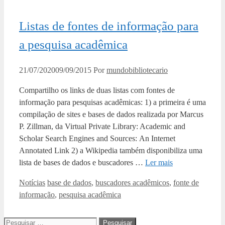
Listas de fontes de informação para
a pesquisa acadêmica
21/07/2020
09/09/2015
Por
mundobibliotecario
Compartilho os links de duas listas com fontes de
informação para pesquisas acadêmicas: 1) a primeira é uma
compilação de sites e bases de dados realizada por Marcus
P. Zillman, da Virtual Private Library: Academic and
Scholar Search Engines and Sources: An Internet
Annotated Link 2) a Wikipedia também disponibiliza uma
lista de bases de dados e buscadores …
Ler mais
Categorias
Tags
Notícias
base de dados
,
buscadores acadêmicos
,
fonte de
informação
,
pesquisa acadêmica
Pesquisar