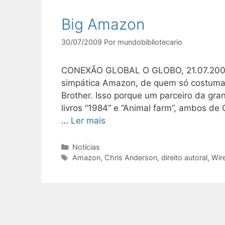
Big Amazon
30/07/2009
Por
mundobibliotecario
CONEXÃO GLOBAL O GLOBO, 21.07.200
simpática Amazon, de quem só costumam
Brother. Isso porque um parceiro da gra
livros “1984” e “Animal farm”, ambos d
…
Ler mais
Categorias
Notícias
Tags
Amazon
,
Chris Anderson
,
direito autoral
,
Wir