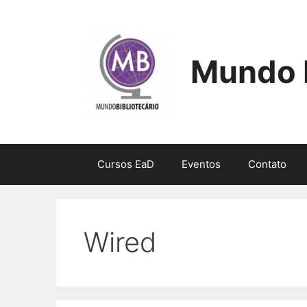
Pular
para
o
conteúdo
Mundo B
Cursos EaD
Eventos
Contato
Wired