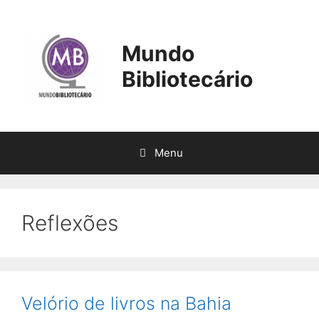
Pular
para
o
Mundo
conteúdo
Bibliotecário
Menu
Reflexões
Velório de livros na Bahia