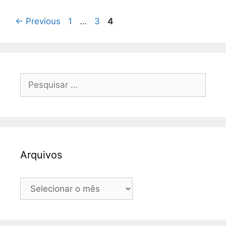
Page
Page
Page
←
Previous
1
…
3
4
Pesquisar
por:
Arquivos
Arquivos