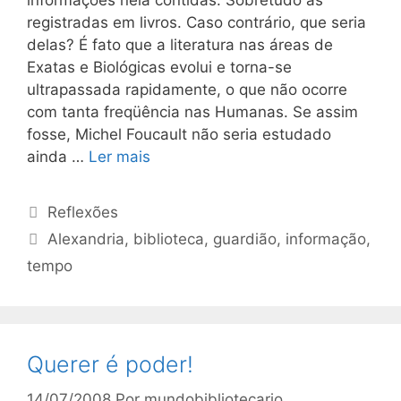
informações nela contidas. Sobretudo as
registradas em livros. Caso contrário, que seria
delas? É fato que a literatura nas áreas de
Exatas e Biológicas evolui e torna-se
ultrapassada rapidamente, o que não ocorre
com tanta freqüência nas Humanas. Se assim
fosse, Michel Foucault não seria estudado
ainda …
Ler mais
Categorias
Reflexões
Tags
Alexandria
,
biblioteca
,
guardião
,
informação
,
tempo
Querer é poder!
14/07/2008
Por
mundobibliotecario