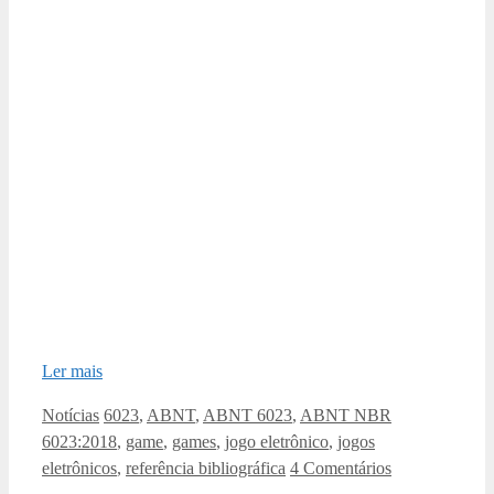
Ler mais
Categorias
Tags
Notícias
6023
,
ABNT
,
ABNT 6023
,
ABNT NBR
6023:2018
,
game
,
games
,
jogo eletrônico
,
jogos
eletrônicos
,
referência bibliográfica
4 Comentários