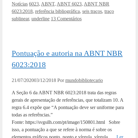
Categorias
Tags
Notícias
6023
,
ABNT
,
ABNT 6023
,
ABNT NBR
6023:2018
,
referência bibliográfica
,
seis traços
,
traço
sublinear
,
underline
13 Comentários
Pontuação e autoria na ABNT NBR
6023:2018
21/07/2020
03/12/2018
Por
mundobibliotecario
A Seção 6 da ABNT NBR 6023:2018 trata das regras
gerais de apresentação de referências, que totalizam 10. A
regra 6.4 expõe que “A pontuação deve ser uniforme para
todas as referências.”
Fonte: https://svgsilh.com/pt/image/150801.html Sobre
isso, a pontuação a que se refere à norma é sobre os
elementos gráficos ponto, ponto e vírgula, vírgula, …
Ler