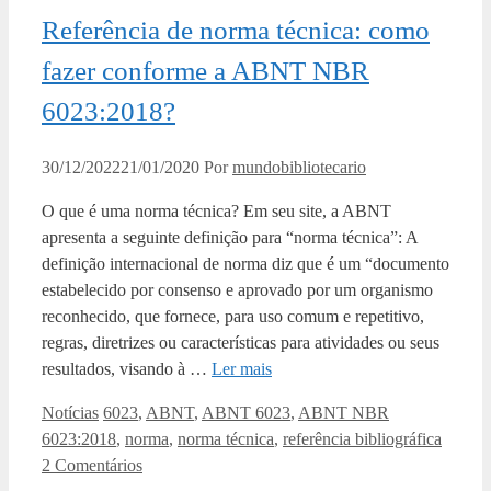
Referência de norma técnica: como
fazer conforme a ABNT NBR
6023:2018?
30/12/2022
21/01/2020
Por
mundobibliotecario
O que é uma norma técnica? Em seu site, a ABNT
apresenta a seguinte definição para “norma técnica”: A
definição internacional de norma diz que é um “documento
estabelecido por consenso e aprovado por um organismo
reconhecido, que fornece, para uso comum e repetitivo,
regras, diretrizes ou características para atividades ou seus
resultados, visando à …
Ler mais
Categorias
Tags
Notícias
6023
,
ABNT
,
ABNT 6023
,
ABNT NBR
6023:2018
,
norma
,
norma técnica
,
referência bibliográfica
2 Comentários