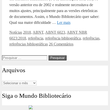
versão anterior era de 2002 e realmente necessitava de
muitos ajustes, principalmente para as versões eletrônicas
de documentos. Assim, o Mundo Bibliotecário quer saber:
Qual sua maior dificuldade …
Ler mais
Categorias
Tags
Notícias
2018
,
ABNT
,
ABNT 6023
,
ABNT NBR
6023:2018
,
referência
,
referência bibliográfica
,
referências
,
referências bibliográficas
26 Comentários
Pesquisar
por:
Arquivos
Arquivos
Siga o Mundo Bibliotecário