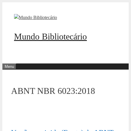
Pular
para
o
conteúdo
Mundo Bibliotecário
Menu
ABNT NBR 6023:2018