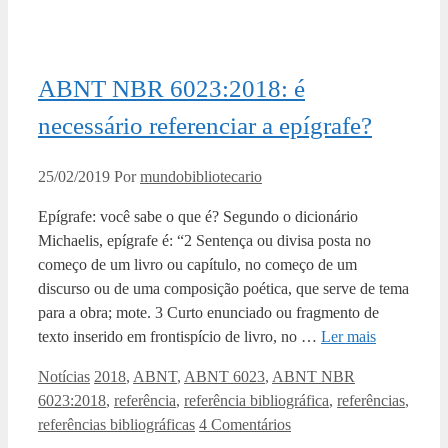
ABNT NBR 6023:2018: é
necessário referenciar a epígrafe?
25/02/2019
Por
mundobibliotecario
Epígrafe: você sabe o que é? Segundo o dicionário
Michaelis, epígrafe é: “2 Sentença ou divisa posta no
começo de um livro ou capítulo, no começo de um
discurso ou de uma composição poética, que serve de tema
para a obra; mote. 3 Curto enunciado ou fragmento de
texto inserido em frontispício de livro, no …
Ler mais
Categorias
Tags
Notícias
2018
,
ABNT
,
ABNT 6023
,
ABNT NBR
6023:2018
,
referência
,
referência bibliográfica
,
referências
,
referências bibliográficas
4 Comentários