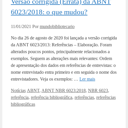
Versão corrigida (Errata) da ABNT
6023/2018: o que mudou?
11/01/2021
Por
mundobibliotecario
No dia 26 de agosto de 2020 foi lançada a versão corrigida
da ABNT 6023/2013: Referências – Elaboração. Foram
alterados poucos pontos, principalmente relacionados a
exemplos. Seguem as alterações mais relevantes: Ordem
de apresentação dos dados em referências de entrevistas: o
nome entrevistado entra primeiro e em seguida o nome dos
entrevistadores. Veja os exemplos: …
Ler mais
Categorias
Tags
Notícias
ABNT
,
ABNT NBR 6023:2018
,
NBR 6023
,
referência
,
referência bibliográfica
,
referências
,
referências
bibliográficas