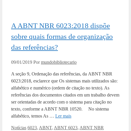
A ABNT NBR 6023:2018 dispõe
sobre quais formas de organização
das referências?
09/01/2019
Por
mundobibliotecario
A seção 9, Ordenação das referências, da ABNT NBR
6023:2018, esclarece que Os sistemas mais utilizados são:
alfabético e numérico (ordem de citação no texto). As
referências dos documentos citados em um trabalho devem
ser orientadas de acordo com o sistema para citação no
texto, conforme a ABNT NBR 10520. No sistema
alfabético, temos As …
Ler mais
Categorias
Tags
Notícias
6023
,
ABNT
,
ABNT 6023
,
ABNT NBR