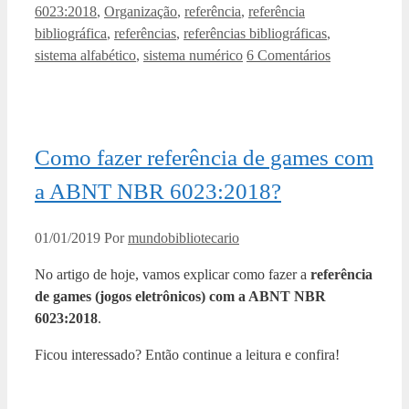
6023:2018
,
Organização
,
referência
,
referência
bibliográfica
,
referências
,
referências bibliográficas
,
sistema alfabético
,
sistema numérico
6 Comentários
Como fazer referência de games com
a ABNT NBR 6023:2018?
01/01/2019
Por
mundobibliotecario
No artigo de hoje, vamos explicar como fazer a
referência
de games (jogos eletrônicos) com a ABNT NBR
6023:2018
.
Ficou interessado? Então continue a leitura e confira!