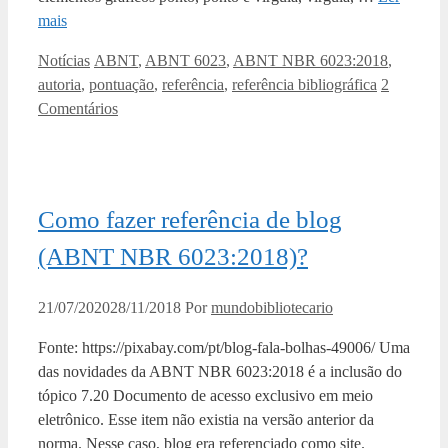
mais
Categorias
Tags
Notícias
ABNT
,
ABNT 6023
,
ABNT NBR 6023:2018
,
autoria
,
pontuação
,
referência
,
referência bibliográfica
2
Comentários
Como fazer referência de blog
(ABNT NBR 6023:2018)?
21/07/2020
28/11/2018
Por
mundobibliotecario
Fonte: https://pixabay.com/pt/blog-fala-bolhas-49006/ Uma
das novidades da ABNT NBR 6023:2018 é a inclusão do
tópico 7.20 Documento de acesso exclusivo em meio
eletrônico. Esse item não existia na versão anterior da
norma. Nesse caso, blog era referenciado como site.