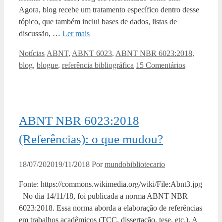
Agora, blog recebe um tratamento específico dentro desse
tópico, que também inclui bases de dados, listas de
discussão, …
Ler mais
Categorias
Tags
Notícias
ABNT
,
ABNT 6023
,
ABNT NBR 6023:2018
,
blog
,
blogue
,
referência bibliográfica
15 Comentários
ABNT NBR 6023:2018
(Referências): o que mudou?
18/07/2020
19/11/2018
Por
mundobibliotecario
Fonte: https://commons.wikimedia.org/wiki/File:Abnt3.jpg
No dia 14/11/18, foi publicada a norma ABNT NBR
6023:2018. Essa norma aborda a elaboração de referências
em trabalhos acadêmicos (TCC, dissertação, tese, etc.). A