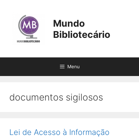
Pular
para
o
Mundo
conteúdo
Bibliotecário
Menu
documentos sigilosos
Lei de Acesso à Informação