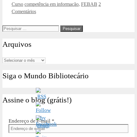
Categorias
Tags
Curso
competência em informação
,
FEBAB
2
Comentários
Pesquisar
por:
Arquivos
Arquivos
Siga o Mundo Bibliotecário
Assine o blog (grátis!)
Endereço de e-mail
*