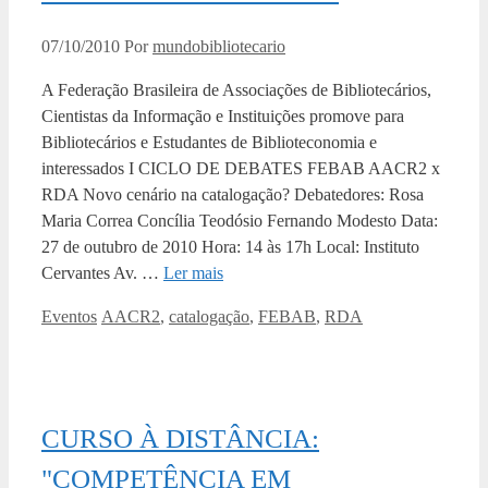
07/10/2010
Por
mundobibliotecario
A Federação Brasileira de Associações de Bibliotecários,
Cientistas da Informação e Instituições promove para
Bibliotecários e Estudantes de Biblioteconomia e
interessados I CICLO DE DEBATES FEBAB AACR2 x
RDA Novo cenário na catalogação? Debatedores: Rosa
Maria Correa Concília Teodósio Fernando Modesto Data:
27 de outubro de 2010 Hora: 14 às 17h Local: Instituto
Cervantes Av. …
Ler mais
Categorias
Tags
Eventos
AACR2
,
catalogação
,
FEBAB
,
RDA
CURSO À DISTÂNCIA:
"COMPETÊNCIA EM