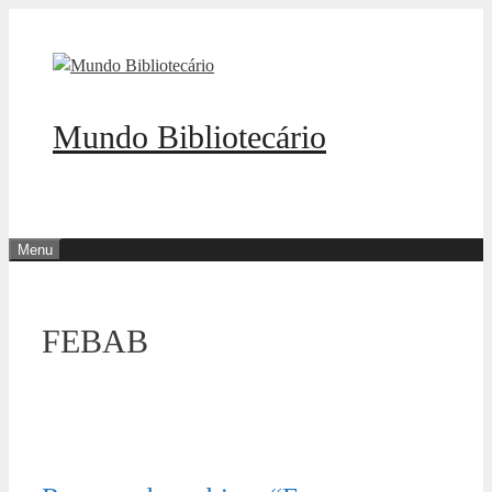
Pular
para
o
conteúdo
Mundo Bibliotecário
Menu
FEBAB