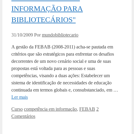
INFORMAÇÃO PARA
BIBLIOTECÁRIOS"
31/10/2009
Por
mundobibliotecario
A gestão da FEBAB (2008-2011) acha-se pautada em
critérios que são estratégicos para enfrentar os desafios
decorrentes de um novo cenário social e uma de suas
propostas está voltada para as pessoas e suas
competências, visando a duas ações: Estabelecer um
sistema de identificação de necessidades de educação
continuada em termos globais e, consubstanciado, em …
Ler mais
Categorias
Tags
Curso
competência em informação
,
FEBAB
2
Comentários