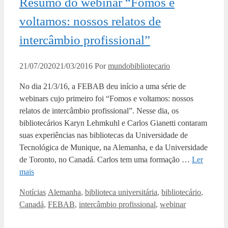
Resumo do webinar “Fomos e
voltamos: nossos relatos de
intercâmbio profissional”
21/07/2020
21/03/2016
Por
mundobibliotecario
No dia 21/3/16, a FEBAB deu início a uma série de
webinars cujo primeiro foi “Fomos e voltamos: nossos
relatos de intercâmbio profissional”. Nesse dia, os
bibliotecários Karyn Lehmkuhl e Carlos Gianetti contaram
suas experiências nas bibliotecas da Universidade de
Tecnológica de Munique, na Alemanha, e da Universidade
de Toronto, no Canadá. Carlos tem uma formação …
Ler
mais
Categorias
Tags
Notícias
Alemanha
,
biblioteca universitária
,
bibliotecário
,
Canadá
,
FEBAB
,
intercâmbio profissional
,
webinar