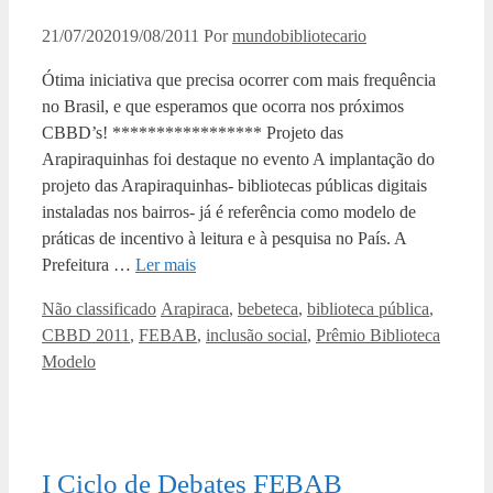
21/07/2020
19/08/2011
Por
mundobibliotecario
Ótima iniciativa que precisa ocorrer com mais frequência
no Brasil, e que esperamos que ocorra nos próximos
CBBD’s! ***************** Projeto das
Arapiraquinhas foi destaque no evento A implantação do
projeto das Arapiraquinhas- bibliotecas públicas digitais
instaladas nos bairros- já é referência como modelo de
práticas de incentivo à leitura e à pesquisa no País. A
Prefeitura …
Ler mais
Categorias
Tags
Não classificado
Arapiraca
,
bebeteca
,
biblioteca pública
,
CBBD 2011
,
FEBAB
,
inclusão social
,
Prêmio Biblioteca
Modelo
I Ciclo de Debates FEBAB