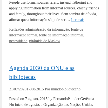
People use formal sources rarely, instead gathering and
applying information from informal sources, chiefly friends
and family, throughout their lives. Sem sombra de dúvida,
afirmar que a informação só pode ser …
Ler mais
Categorias
Tags
Reflexões
administração da informação
,
fonte de
informação formal
,
fonte de informação informal
,
necessidade
,
pirâmide de Maslow
Agenda 2030 da ONU e as
bibliotecas
21/07/2020
17/08/2015
Por
mundobibliotecario
Posted on 7 agosto, 2015 by FernandoP under Gerência
No início de agosto, a Organização das Nações Unidas