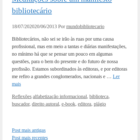
bibliotecário
18/07/2020
20/06/2013
Por
mundobibliotecario
Bibliotecários, não sei se irão às ruas por uma causa
profissional, mas em meio a tantas e diárias manifestações,
no mínimo há que se pensar um pouco em algumas
questões, para o bem do presente e do futuro de nossa
profissão. Estamos subordinados às editoras, e por editoras
me refiro a grandes conglomerados, nacionais e …
Ler
mais
Categorias
Tags
Reflexões
alfabetização informacional
,
biblioteca
,
buscador
,
direito autoral
,
e-book
,
editora
,
plágio
Post mais antigas
Post mais recentes