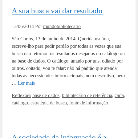
A sua busca vai dar resultado
13/06/2014
Por
mundobibliotecario
São Carlos, 13 de junho de 2014. Querida usuária,
escreve-lho para pedir perdão por todas as vezes que sua
busca não retornou os resultados desejados no catálogo ou
na base de dados. O catálogo, amado por uns, odiado por
outros, coitado, vou te falar: não há padrão que atenda
todas as necessidades informacionais, nem descritivo, nem
…
Ler mais
Categorias
Tags
Reflexões
base de dados
,
bibliotecário de referência
,
carta
,
catálogo
,
estratégia de busca
,
fonte de informação
A sociedade da informação é a