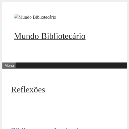
Pular
para
o
conteúdo
Mundo Bibliotecário
Menu
Reflexões