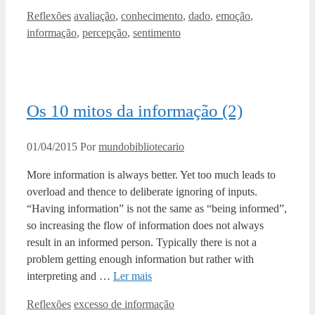
Categorias
Tags
Reflexões
avaliação
,
conhecimento
,
dado
,
emoção
,
informação
,
percepção
,
sentimento
Os 10 mitos da informação (2)
01/04/2015
Por
mundobibliotecario
More information is always better. Yet too much leads to
overload and thence to deliberate ignoring of inputs.
“Having information” is not the same as “being informed”,
so increasing the flow of information does not always
result in an informed person. Typically there is not a
problem getting enough information but rather with
interpreting and …
Ler mais
Categorias
Tags
Reflexões
excesso de informação