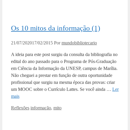
Os 10 mitos da informação (1)
21/07/2020
17/02/2015
Por
mundobibliotecario
A ideia para este post surgiu da consulta da bibliografia no
edital do ano passado para o Programa de Pós-Graduação
em Ciência da Informação da UNESP, campus de Marília.
Não cheguei a prestar em função de outra oportunidade
profissional que surgiu na mesma época das provas: criar
um MOOC sobre o Currículo Lattes. Se você ainda …
Ler
mais
Categorias
Tags
Reflexões
informação
,
mito