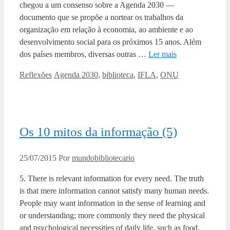
chegou a um consenso sobre a Agenda 2030 —
documento que se propõe a nortear os trabalhos da
organização em relação à economia, ao ambiente e ao
desenvolvimento social para os próximos 15 anos. Além
dos países membros, diversas outras …
Ler mais
Categorias
Tags
Reflexões
Agenda 2030
,
biblioteca
,
IFLA
,
ONU
Os 10 mitos da informação (5)
25/07/2015
Por
mundobibliotecario
5. There is relevant information for every need. The truth
is that mere information cannot satisfy many human needs.
People may want information in the sense of learning and
or understanding; more commonly they need the physical
and psychological necessities of daily life, such as food,