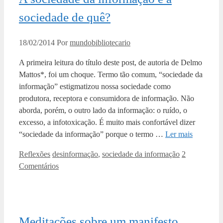
sociedade de quê?
18/02/2014
Por
mundobibliotecario
A primeira leitura do título deste post, de autoria de Delmo
Mattos*, foi um choque. Termo tão comum, “sociedade da
informação” estigmatizou nossa sociedade como
produtora, receptora e consumidora de informação. Não
aborda, porém, o outro lado da informação: o ruído, o
excesso, a infotoxicação. É muito mais confortável dizer
“sociedade da informação” porque o termo …
Ler mais
Categorias
Tags
Reflexões
desinformação
,
sociedade da informação
2
Comentários
Meditações sobre um manifesto