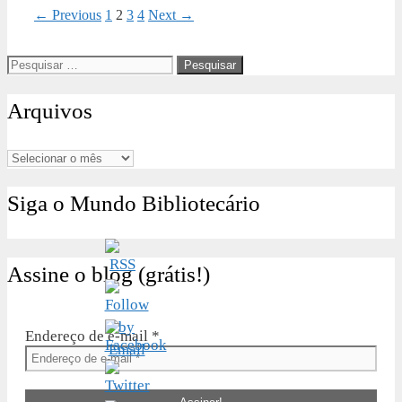
Page
Page
Page
Page
←
Previous
1
2
3
4
Next
→
Pesquisar
por:
Arquivos
Arquivos
Siga o Mundo Bibliotecário
Assine o blog (grátis!)
Endereço de e-mail
*